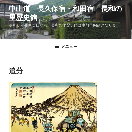
コ
中山道 長久保宿・和田宿 長和の
ン
里歴史館
テ
ン
令和８年４月１日から、長和の里歴史館は事前予約制となりまし
ツ
た
へ
ス
メニュー
キ
ッ
プ
追分