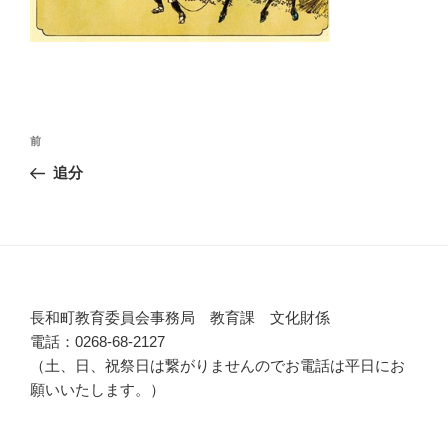
投
前
前
稿
の
追分
ナ
投
ビ
稿
ゲ
ー
シ
長和町教育委員会事務局 教育課 文化財係
ョ
電話：0268-68-2127
ン
（土、日、祝祭日は繋がりませんのでお電話は平日にお
願いいたします。）