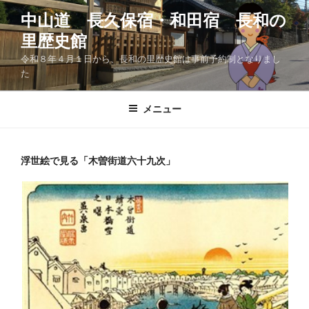
コ
中山道 長久保宿・和田宿 長和の
ン
里歴史館
テ
ン
令和８年４月１日から、長和の里歴史館は事前予約制となりまし
ツ
た
へ
ス
メニュー
キ
ッ
プ
浮世絵で見る「木曽街道六十九次」