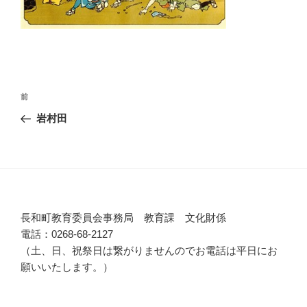
投
前
前
稿
の
岩村田
ナ
投
ビ
稿
ゲ
ー
シ
長和町教育委員会事務局 教育課 文化財係
ョ
電話：0268-68-2127
ン
（土、日、祝祭日は繋がりませんのでお電話は平日にお
願いいたします。）