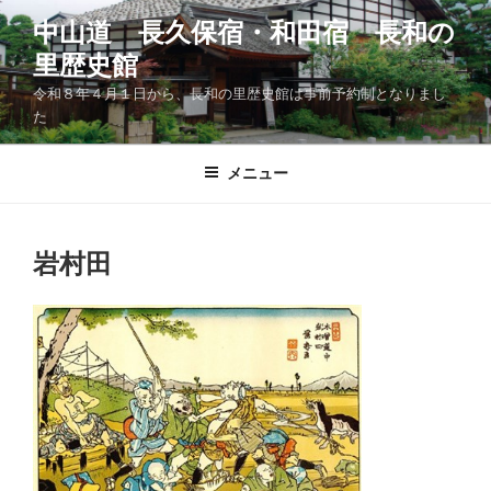
コ
中山道 長久保宿・和田宿 長和の
ン
里歴史館
テ
ン
令和８年４月１日から、長和の里歴史館は事前予約制となりまし
ツ
た
へ
ス
メニュー
キ
ッ
プ
岩村田