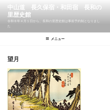
コ
中山道 長久保宿・和田宿 長和の
ン
里歴史館
テ
ン
令和８年４月１日から、長和の里歴史館は事前予約制となりまし
ツ
た
へ
ス
メニュー
キ
ッ
プ
望月