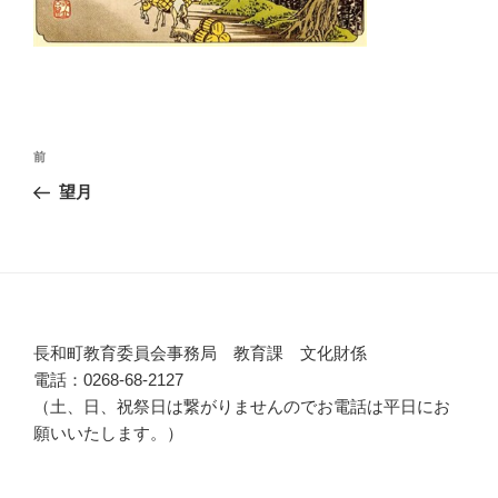
投
前
前
稿
の
望月
ナ
投
ビ
稿
ゲ
ー
シ
長和町教育委員会事務局 教育課 文化財係
ョ
電話：0268-68-2127
ン
（土、日、祝祭日は繋がりませんのでお電話は平日にお
願いいたします。）