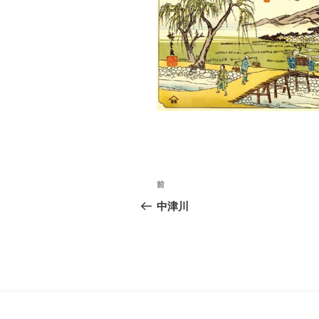
投
前
前
稿
の
中津川
投
ナ
稿
ビ
ゲ
ー