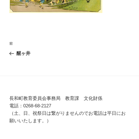
投
前
前
稿
の
醒ヶ井
ナ
投
ビ
稿
ゲ
ー
シ
長和町教育委員会事務局 教育課 文化財係
ョ
電話：0268-68-2127
ン
（土、日、祝祭日は繋がりませんのでお電話は平日にお
願いいたします。）