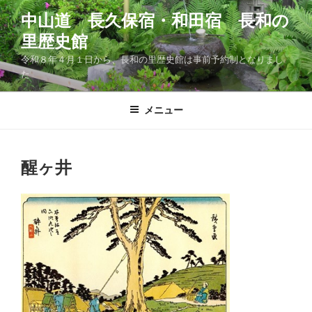
コ
中山道 長久保宿・和田宿 長和の
ン
里歴史館
テ
ン
令和８年４月１日から、長和の里歴史館は事前予約制となりまし
ツ
た
へ
ス
メニュー
キ
ッ
プ
醒ヶ井