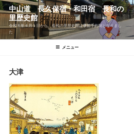
コ
中山道 長久保宿・和田宿 長和の
ン
里歴史館
テ
ン
令和８年４月１日から、長和の里歴史館は事前予約制となりまし
ツ
た
へ
ス
メニュー
キ
ッ
プ
大津