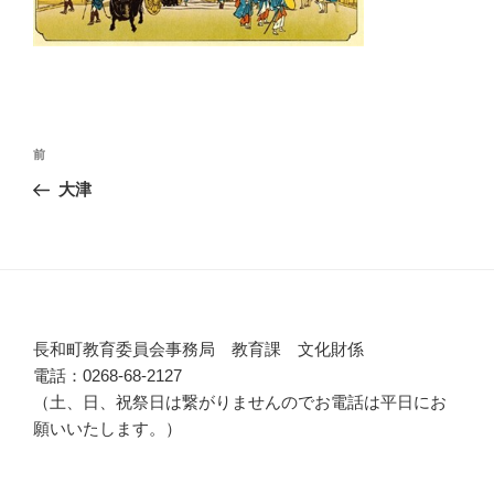
投
前
前
稿
の
大津
ナ
投
ビ
稿
ゲ
ー
シ
長和町教育委員会事務局 教育課 文化財係
ョ
電話：0268-68-2127
ン
（土、日、祝祭日は繋がりませんのでお電話は平日にお
願いいたします。）